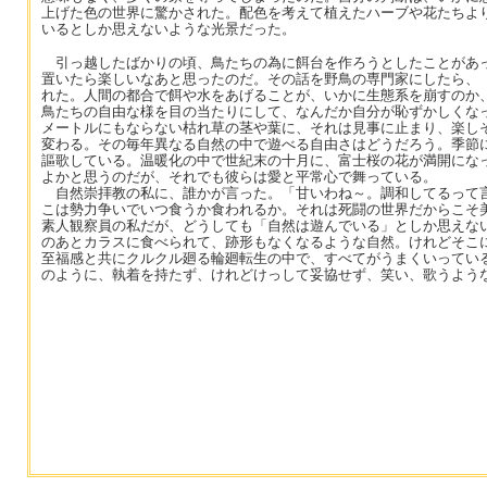
上げた色の世界に驚かされた。配色を考えて植えたハーブや花たちよ
いるとしか思えないような光景だった。
引っ越したばかりの頃、鳥たちの為に餌台を作ろうとしたことがあ
置いたら楽しいなあと思ったのだ。その話を野鳥の専門家にしたら、
れた。人間の都合で餌や水をあげることが、いかに生態系を崩すのか
鳥たちの自由な様を目の当たりにして、なんだか自分が恥ずかしくな
メートルにもならない枯れ草の茎や葉に、それは見事に止まり、楽し
変わる。その毎年異なる自然の中で遊べる自由さはどうだろう。季節
謳歌している。温暖化の中で世紀末の十月に、富士桜の花が満開にな
よかと思うのだが、それでも彼らは愛と平常心で舞っている。
自然崇拝教の私に、誰かが言った。「甘いわね～。調和してるって
こは勢力争いでいつ食うか食われるか。それは死闘の世界だからこそ
素人観察員の私だが、どうしても「自然は遊んでいる」としか思えな
のあとカラスに食べられて、跡形もなくなるような自然。けれどそこ
至福感と共にクルクル廻る輪廻転生の中で、すべてがうまくいってい
のように、執着を持たず、けれどけっして妥協せず、笑い、歌うよう