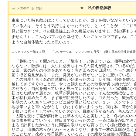
★
私の自然体験
vol.14 2002年 1月 22日
東京にいた時も散歩はよくしていましたが、ゴミを拾いながらという
ている人は、そうとう気持ちよかったのだな、ということが、ここに
見と気づきです。その延長線上に今の農業がありますし、別の夢もシ
ません！）。こんなバブルなら幸せで、大いにケッコウですよね。こ
ような自然体験だったと思います。
エッセイスター第１３弾 「ＱＣサークル」２０００年１月号・（財）日本科学技術連盟
「趣味は？」と聞かれると、「散歩！」と答えている。相手は必ず
ならない。散歩には、人生に必要なすべての答えが隠されているのだ
２回、家の廻りの小道をあてもなく歩き回るのが日課だ。たった30分
驚くほど発見があり、また、発見がない日がないことに驚いている。
この散歩と言う名の自然散策が始まったのは、５年前。都会を離れ
越してきてすぐのことだ。やっと飼えた犬との散歩が切っ掛けだが、
のだろう。自然を知っていると思っていた私だったが、いつの間にか
初はただ緑が奇麗とか、牧草が気持ちいいとか、そんな大雑把なこと
木が枯れ始めたころ、まず最初に発見したのは、ゴミだった。観光客
年期の入った空き缶やコンビニ袋や吸い殻などが、１シーズンでトラ
地は辛いよと言いながらも、ひたすら拾いまくった。実は私、昔から
ミ拾いは喜々としてやっていたのだが、目線が下がるため、色んなこ
太陽を受けて霜が解け出した草木のなんと美しいこと！冬枯れの木
待つ蕾を抱えていたり、昨日までなかったのに、一斉に新芽が出てき
まるで計算したかのように間隔を取りながら育っていく様は圧巻とし
りには、山肌の木々がぐわ～っと近くなり、まるで一枚の葉脈が見え
のことだが、改めて毎日観察していると、その絶妙な自然の摂理は、