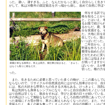
った。凄い。凄すぎる。ふと、なんだかもっと楽しく自分らしく生き
がして、私は30数年の固定観念を片っ端から崩し、改めて自然に学ぼ
何をする訳では
格を知ることか
と。とはいえ、
るお陰で続けら
るからだ。鹿、
分を実感する。
た。大地に目を
在していた。陰
いっぱいだった
二年目から、少
野菜を作ろうと
整理を始めたの
どがたわわに実
と虫には悩まさ
が残ってますか
菜園か単なる雑草か。答えは両方。畑仕事が始まると、「きゅう」
ばいいか、土が
はもぐら取りに精をだす。
切った。種の力
った。
また、生きるために必要と思っていた多くの物が、ここの暮らしでは
ならないので、リサイクルや自然派志向にはがぜん拍車がかかり、自
には、私の大好きな野草たちの生きる大地もある。けっきょく、洗剤
私は気持ちも身体もシンプルになり、やっと自分自身のモノという感
はり自然は甘くなく、散歩をすれば、学びと反省の日々が続いている
その蔦はけっして無駄なものではなく、むしろ自然の摂理にあってい
った途端にドカ雪が降り、寒さに耐えられなくなったのだ。また、そ
意味もなく、多くの家を奪ってしまったのだ。自分の判断は、いかに